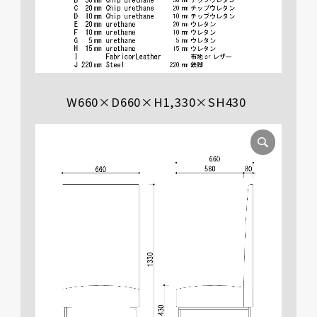
W660×D660×H1,330×SH430