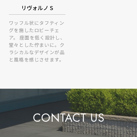
リヴォルノ S
ワッフル状にタフティン
グを施したロビーチェ
ア。 座面を低く設計し、
堂々とした佇まいに。ク
ラシカルなデザインが品
と風格を感じさせます。
CONTACT US