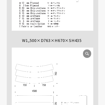
W1,500×D763×H670×SH435