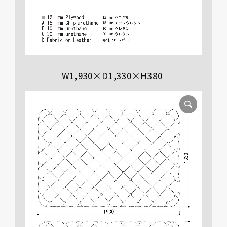
W1,930×D1,330×H380