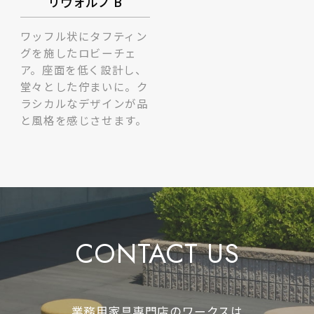
リヴォルノ B
ワッフル状にタフティン
グを施したロビーチェ
ア。座面を低く設計し、
堂々とした佇まいに。ク
ラシカルなデザインが品
と風格を感じさせます。
CONTACT US
業務用家具専門店のワークスは