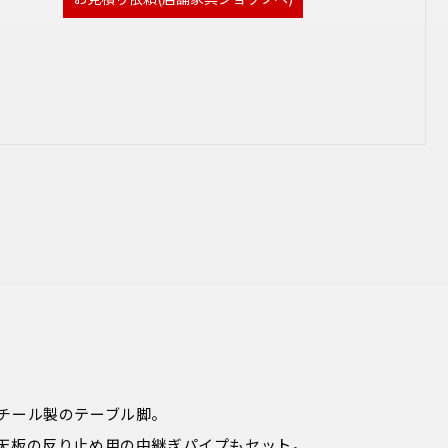
チール製のテーブル脚。

天板の反り止め用の中継ぎパイプもセット。
