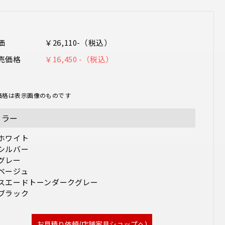
価
￥26,110-（税込）
売価格
￥16,450 -（税込）
価格は表示画像のものです
カラー
ホワイト

シルバー

グレー

ベージュ

スエードトーンダークグレー

ブラック 
お見積り依頼(店舗家具ショップへ)