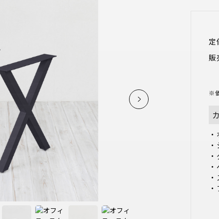
定
販
※
・
・
・
・
・
・