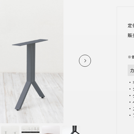
定
販
※
・
・
・
・
・