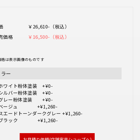
価
￥26,610-（税込）
売価格
￥16,500-（税込）
価格は表示画像のものです
カラー
ホワイト粉体塗装　+¥0-

シルバー粉体塗装　+¥0-

グレー粉体塗装　　+¥0-

ベージュ　　　　+¥1,260-

スエードトーンダークグレー +¥1,260-　

お見積り依頼(店舗家具ショップへ)